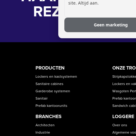
site. Altijd aan.
REZ-BELUGA
Geen marketing
PRODUCT
ASS
PRODUCTEN
ONZE TR
CATEGORIES
Lockers en kastsystemen
Stripkapstokk
Sanitaire cabines
Lockers en va
Garderobe systemen
Wasgoten Perfe
Sanitair
Prefab kantoor
Prefab kantoorunits
Sandwich cab
BRANCHES
LOGGERE
Architecten
Over ons
Industrie
Algemene voo