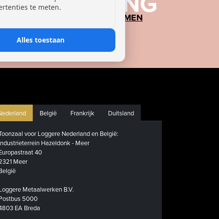
INRICHTING
ertenties te meten.
LOCKERS EN KASTSYSTEMEN
GARDEROBESYSTEMEN
KANTOORUNITS
Alles toestaan
DROOGSYSTEMEN
Nederland
België
Frankrijk
Duitsland
Toonzaal voor Loggere Nederland en België:
Industrieterrein Hazeldonk - Meer
Europastraat 40
2321 Meer
België
Loggere Metaalwerken B.V.
Postbus 5000
4803 EA Breda