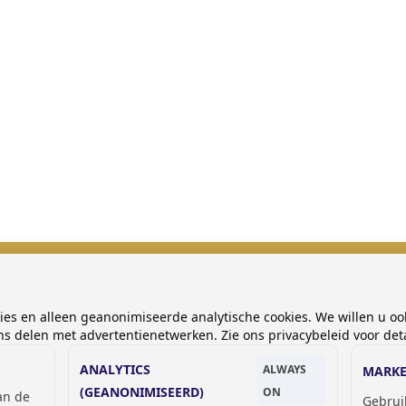
GSM OPLAADLOCKERS
kies en alleen geanonimiseerde analytische cookies. We willen u oo
 delen met advertentienetwerken. Zie ons privacybeleid voor deta
ANALYTICS
ALWAYS
MARKE
(GEANONIMISEERD)
ON
van de
Gebrui