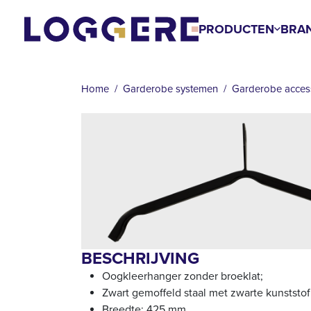
Overslaan
en
PRODUCTEN
BRA
naar
KRUIMELPAD
de
inhoud
Home
Garderobe systemen
Garderobe acces
gaan
BESCHRIJVING
Oogkleerhanger zonder broeklat;
Zwart gemoffeld staal met zwarte kunststof
Breedte: 425 mm.