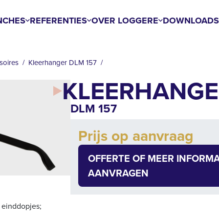
NCHES
REFERENTIES
OVER LOGGERE
DOWNLOAD
soires
Kleerhanger DLM 157
KLEERHANGE
DLM 157
Add to cart
Prijs op aanvraag
Quantity
OFFERTE OF MEER INFORMA
AANVRAGEN
 einddopjes;