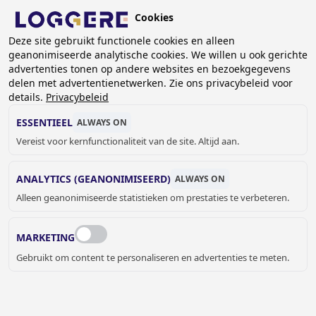
Overslaan
Cookies
en
NL
Deze site gebruikt functionele cookies en alleen
naar
geanonimiseerde analytische cookies. We willen u ook gerichte
de
KRUIMELPAD
advertenties tonen op andere websites en bezoekgegevens
inhoud
delen met advertentienetwerken. Zie ons privacybeleid voor
Home
Kantoorunits
PREFAB kantoorunit - verplaatsbaar
gaan
details.
Privacybeleid
Kantoorunit 3x3 m
ESSENTIEEL
ALWAYS ON
KANTOORUNIT
Vereist voor kernfunctionaliteit van de site. Altijd aan.
3x3 m
ANALYTICS (GEANONIMISEERD)
ALWAYS ON
Add to cart
Alleen geanonimiseerde statistieken om prestaties te verbeteren.
Quantity
4 tot 6 weken
€ 6.276,00
MARKETING
OFFERTE OF MEER INFORMATIE
Gebruikt om content te personaliseren en advertenties te meten.
AANVRAGEN