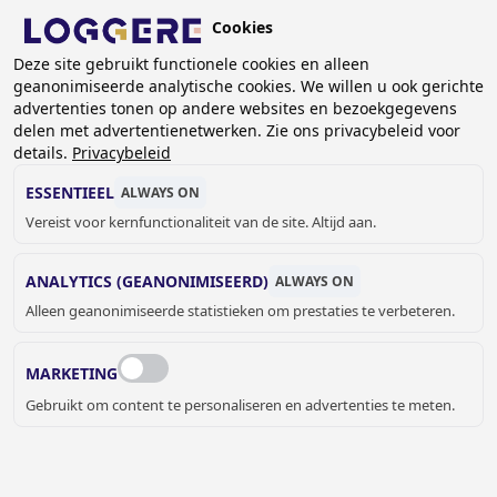
Overslaan
Cookies
en
NL
naar
Deze site gebruikt functionele cookies en alleen
geanonimiseerde analytische cookies. We willen u ook gerichte
de
KRUIMELPAD
advertenties tonen op andere websites en bezoekgegevens
inhoud
delen met advertentienetwerken. Zie ons privacybeleid voor
Home
Garderobe systemen
Garderobe accessoires
gaan
details.
Privacybeleid
Jashaak DLM 1111
ESSENTIEEL
ALWAYS ON
JASHAAK
Vereist voor kernfunctionaliteit van de site. Altijd aan.
DLM 1111
ANALYTICS (GEANONIMISEERD)
ALWAYS ON
Add to cart
Alleen geanonimiseerde statistieken om prestaties te verbeteren.
Prijs op aanvraag
Quantity
OFFERTE OF MEER INFORMATIE
MARKETING
AANVRAGEN
Gebruikt om content te personaliseren en advertenties te meten.