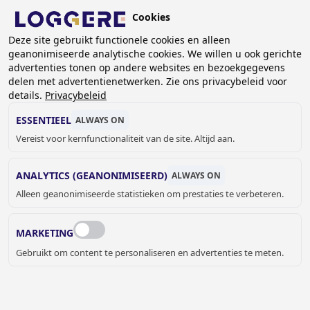
Overslaan
Cookies
en
NL
naar
Deze site gebruikt functionele cookies en alleen
geanonimiseerde analytische cookies. We willen u ook gerichte
de
KRUIMELPAD
advertenties tonen op andere websites en bezoekgegevens
inhoud
delen met advertentienetwerken. Zie ons privacybeleid voor
Home
Sanitair
Sanitaire toebehoren
Inbouwframes
gaan
details.
Privacybeleid
Inbouwframe Safety Plus voor mindervaliden toiletten
ESSENTIEEL
ALWAYS ON
INBOUWFRAME SAFETY
Vereist voor kernfunctionaliteit van de site. Altijd aan.
PLUS
ANALYTICS (GEANONIMISEERD)
ALWAYS ON
Alleen geanonimiseerde statistieken om prestaties te verbeteren.
voor mindervaliden toiletten
650025
MARKETING
Add to cart
€ 1.197,00
Quantity
Gebruikt om content te personaliseren en advertenties te meten.
OFFERTE OF MEER INFORMATIE
AANVRAGEN