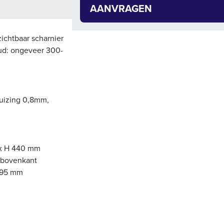
AANVRAGEN
chtbaar scharnier
oud: ongeveer 300-
huizing 0,8mm,
 x H 440 mm
t bovenkant
1295 mm