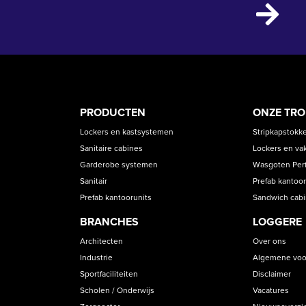
PRODUCT
ASS
PRODUCTEN
ONZE TR
CATEGORIES
Lockers en kastsystemen
Stripkapstokk
Sanitaire cabines
Lockers en va
Garderobe systemen
Wasgoten Perfe
Sanitair
Prefab kantoor
Prefab kantoorunits
Sandwich cab
BRANCHES
LOGGERE
Architecten
Over ons
Industrie
Algemene voo
Sportfaciliteiten
Disclaimer
Scholen / Onderwijs
Vacatures