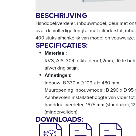
BESCHRIJVING
Handdoekverdeler, inbouwmodel, deur met onzi
over de volledige lengte, met cilinderslot, inh
400 stuks afhankelĳk van model en vouwwĳze.
SPECIFICATIES:
Materiaal:
RVS, AISI 304, dikte deur 1,2mm, dikte be
afwerking satĳn.
Afmetingen:
Inbouw: B 330 x D 109 x H 480 mm
Muuropening inbouwmodel: B 290 x D 95
Aanbevolen installatiehoogte van vloer to
handdoekverdeler: 1675 mm (standaard), 
(mindervaliden)
DOWNLOADS: