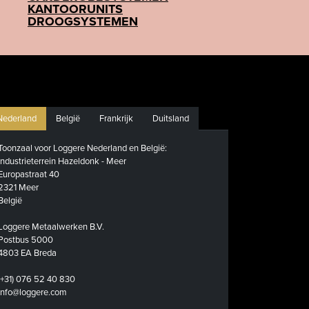
KANTOORUNITS
DROOGSYSTEMEN
Nederland
België
Frankrijk
Duitsland
Toonzaal voor Loggere Nederland en België:
Industrieterrein Hazeldonk - Meer
Europastraat 40
2321 Meer
België
Loggere Metaalwerken B.V.
Postbus 5000
4803 EA Breda
(+31) 076 52 40 830
info@loggere.com