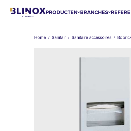
Overslaan
en
PRODUCTEN
BRANCHES
REFERE
naar
KRUIMELPAD
de
inhoud
Home
Sanitair
Sanitaire accessoires
Bobric
gaan