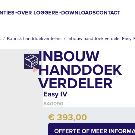
NTIES
OVER LOGGERE
DOWNLOADS
CONTACT
k
Bobrick handdoekverdelers
Inbouw handdoek verdeler Easy I
INBOUW
HANDDOEK
VERDELER
Easy IV
840090
Add to cart
€ 393,00
Quantity
OFFERTE OF MEER INFORMA