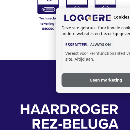
Cookies
Technische
Prijslijst sanitair
Technical Data
tekening -
Sheet - 840090
Deze site gebruikt functionele coo
840090
andere websites en bezoekgegevens
ESSENTIEEL
ALWAYS ON
Vereist voor kernfunctionaliteit 
site. Altijd aan.
Geen marketing
HAARDROGER
REZ-BELUGA