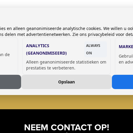
kies en alleen geanonimiseerde analytische cookies. We willen u oo
 delen met advertentienetwerken. Zie ons privacybeleid voor deta
ANALYTICS
ALWAYS
MARKE
(GEANONIMISEERD)
ON
van de
Gebrui
Alleen geanonimiseerde statistieken om
en adv
prestaties te verbeteren.
GSM OPLAADLOCKERS
Opslaan
NEEM CONTACT OP!