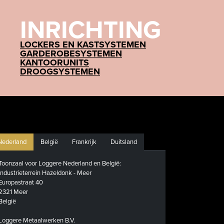
INRICHTING
LOCKERS EN KASTSYSTEMEN
GARDEROBESYSTEMEN
KANTOORUNITS
DROOGSYSTEMEN
Nederland
België
Frankrijk
Duitsland
Toonzaal voor Loggere Nederland en België:
Industrieterrein Hazeldonk - Meer
Europastraat 40
2321 Meer
België
Loggere Metaalwerken B.V.