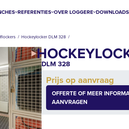
NCHES
REFERENTIES
OVER LOGGERE
DOWNLOAD
flockers
Hockeylocker DLM 328
HOCKEYLOC
DLM 328
Add to cart
Prijs op aanvraag
Quantity
OFFERTE OF MEER INFORMA
AANVRAGEN