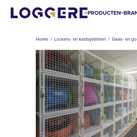
Overslaan
en
PRODUCTEN
BRA
naar
KRUIMELPAD
de
inhoud
Home
Lockers- en kastsystemen
Gaas- en gol
gaan