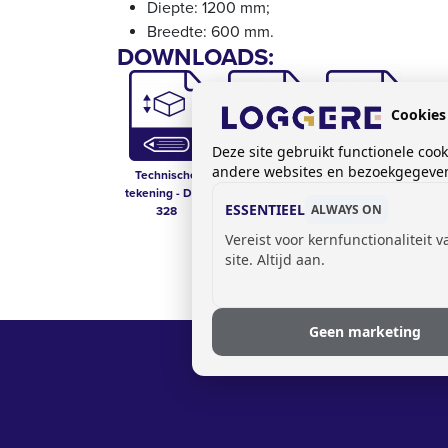
Diepte: 1200 mm;
Breedte: 600 mm.
DOWNLOADS:
Cookies
Deze site gebruikt functionele coo
andere websites en bezoekgegevens
Technische
Technische fiche
Prijslijst kasten
tekening - DLM
- DLM 328
ESSENTIEEL
ALWAYS ON
328
Vereist voor kernfunctionaliteit 
site. Altijd aan.
Geen marketing