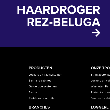
HAARDROGER
REZ-BELUGA
PRODUCT
ASS
PRODUCTEN
ONZE TR
CATEGORIES
Lockers en kastsystemen
Stripkapstokk
Sanitaire cabines
Lockers en va
Garderobe systemen
Wasgoten Perfe
Sanitair
Prefab kantoor
Prefab kantoorunits
Sandwich cab
BRANCHES
LOGGERE