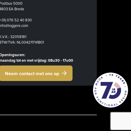
Postbus 5000
4803 EA Breda
(+31) 076 52 40 830
info@loggere.com
K.V.K.: 32058181
BTW/TVA: NL004211741B01
Openingsuren:
maandag tot en met vrijdag: 08u30 - 17u00
Neem contact met ons op