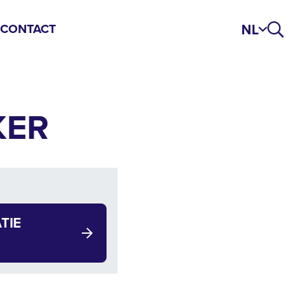
NL
S
CONTACT
KER
TIE