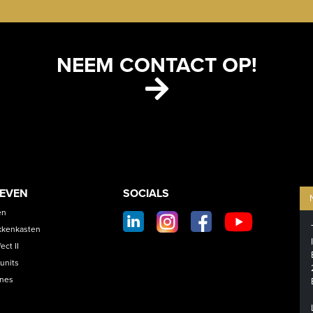
NEEM CONTACT OP!
ETS
CONTACT
OEVEN
SOCIALS
SOCIAL
en
FOOTER
kkenkasten
ct II
units
ines