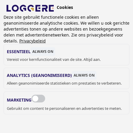
Overslaan
Cookies
en
NL
Deze site gebruikt functionele cookies en alleen
naar
geanonimiseerde analytische cookies. We willen u ook gerichte
de
KRUIMELPAD
advertenties tonen op andere websites en bezoekgegevens
inhoud
delen met advertentienetwerken. Zie ons privacybeleid voor
Home
Sanitair
Sanitaire accessoires
Proox Zero
gaan
details.
Privacybeleid
Combinatie van verborgen handdoekdispenser en afvalbak
Proox ZERO
ESSENTIEEL
ALWAYS ON
Vereist voor kernfunctionaliteit van de site. Altijd aan.
COMBINATIE VAN
ANALYTICS (GEANONIMISEERD)
ALWAYS ON
VERBORGEN
Alleen geanonimiseerde statistieken om prestaties te verbeteren.
HANDDOEKDISPENSER
MARKETING
EN AFVALBAK
Gebruikt om content te personaliseren en advertenties te meten.
Proox ZERO
870704