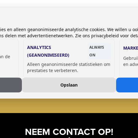
kies en alleen geanonimiseerde analytische cookies. We willen u oo
 delen met advertentienetwerken. Zie ons privacybeleid voor deta
ANALYTICS
ALWAYS
MARKE
(GEANONIMISEERD)
ON
van de
Gebrui
Alleen geanonimiseerde statistieken om
en adv
prestaties te verbeteren.
GSM OPLAADLOCKERS
Opslaan
NEEM CONTACT OP!