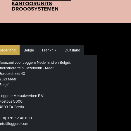
KANTOORUNITS
DROOGSYSTEMEN
Nederland
België
Frankrijk
Duitsland
Toonzaal voor Loggere Nederland en België:
Industrieterrein Hazeldonk - Meer
Europastraat 40
2321 Meer
België
Loggere Metaalwerken B.V.
Postbus 5000
4803 EA Breda
(+31) 076 52 40 830
info@loggere.com