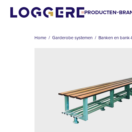
Overslaan
en
PRODUCTEN
BRA
naar
de
KRUIMELPAD
inhoud
Home
Garderobe systemen
Banken en bank-
gaan