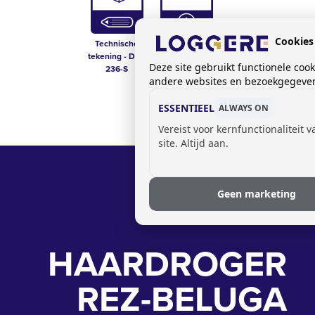
Cookies
Technische
Opties voor
tekening - DLM
garderobesystemen
Deze site gebruikt functionele coo
236-S
andere websites en bezoekgegevens
ESSENTIEEL
ALWAYS ON
Vereist voor kernfunctionaliteit 
site. Altijd aan.
Geen marketing
HAARDROGER
REZ-BELUGA