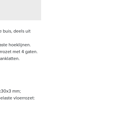
 buis, deels uit
aste hoeklijnen.
rrozet met 4 gaten.
banklatten.
30x30x3 mm;
elaste vloerrozet: