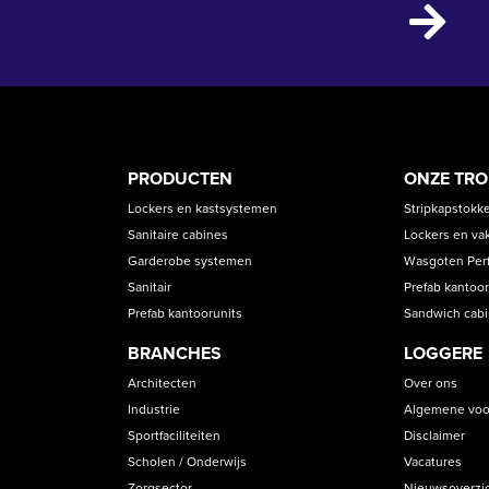
PRODUCT
ASS
PRODUCTEN
ONZE TR
CATEGORIES
Lockers en kastsystemen
Stripkapstokk
Sanitaire cabines
Lockers en va
Garderobe systemen
Wasgoten Perfe
Sanitair
Prefab kantoor
Prefab kantoorunits
Sandwich cab
BRANCHES
LOGGERE
Architecten
Over ons
Industrie
Algemene voo
Sportfaciliteiten
Disclaimer
Scholen / Onderwijs
Vacatures
Zorgsector
Nieuwsoverzi