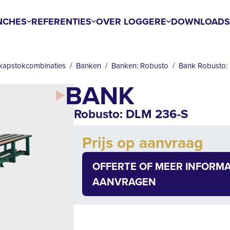
NCHES
REFERENTIES
OVER LOGGERE
DOWNLOAD
kapstokcombinaties
Banken
Banken: Robusto
Bank Robusto:
BANK
Robusto: DLM 236-S
Add to cart
Prijs op aanvraag
Quantity
OFFERTE OF MEER INFORMA
AANVRAGEN