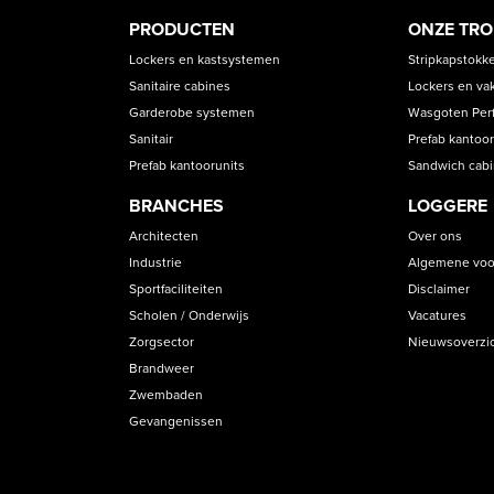
PRODUCT
ASS
PRODUCTEN
ONZE TR
CATEGORIES
Lockers en kastsystemen
Stripkapstokk
Sanitaire cabines
Lockers en va
Garderobe systemen
Wasgoten Perfe
Sanitair
Prefab kantoor
Prefab kantoorunits
Sandwich cab
BRANCHES
LOGGERE
Architecten
Over ons
Industrie
Algemene voo
Sportfaciliteiten
Disclaimer
Scholen / Onderwijs
Vacatures
Zorgsector
Nieuwsoverzi
Brandweer
Zwembaden
Gevangenissen