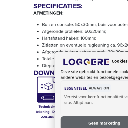
SPECIFICATIES:
AFMETINGEN:
Buizen console: 50x30mm, buis voor pot
Afgeronde profielen: 60x20mm;
Hartafstand haken: 100mm;
Zitlatten en eventuele rugleuning ca. 96x
Afgeronde buizen schoenenrek: 20x20mm
Totale hoogte: 1750mm;
Cookies
Diepte: 840mm.
DOWNLOADS:
Deze site gebruikt functionele coo
andere websites en bezoekgegevens
ESSENTIEEL
ALWAYS ON
Vereist voor kernfunctionaliteit 
site. Altijd aan.
Technische
Opties voor
tekening - DLM
garderobesystemen
228-3RS
Geen marketing