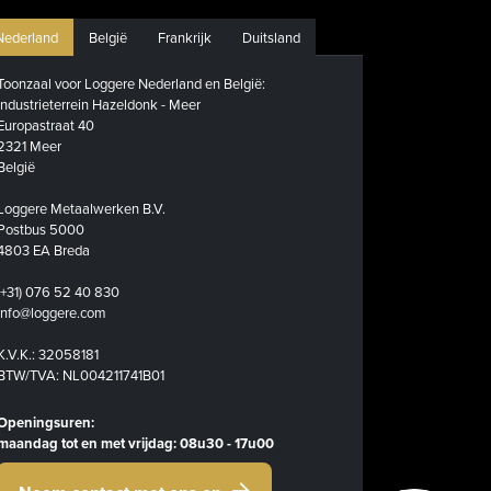
Nederland
België
Frankrijk
Duitsland
Toonzaal voor Loggere Nederland en België:
Industrieterrein Hazeldonk - Meer
Europastraat 40
2321 Meer
België
Loggere Metaalwerken B.V.
Postbus 5000
4803 EA Breda
(+31) 076 52 40 830
info@loggere.com
K.V.K.: 32058181
BTW/TVA: NL004211741B01
Openingsuren:
maandag tot en met vrijdag: 08u30 - 17u00