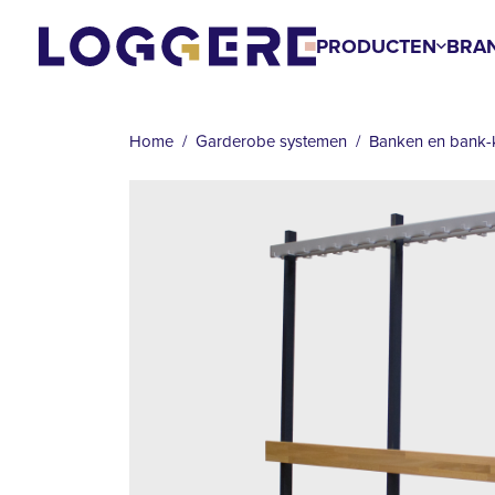
Overslaan
en
PRODUCTEN
BRA
naar
de
KRUIMELPAD
inhoud
Home
Garderobe systemen
Banken en bank-
gaan