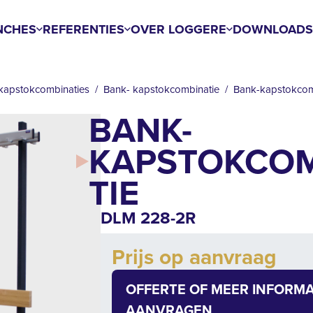
NCHES
REFERENTIES
OVER LOGGERE
DOWNLOAD
kapstokcombinaties
Bank- kapstokcombinatie
Bank-kapstokco
BANK-
KAPSTOKCO
TIE
DLM 228-2R
Add to cart
Prijs op aanvraag
Quantity
OFFERTE OF MEER INFORMA
AANVRAGEN