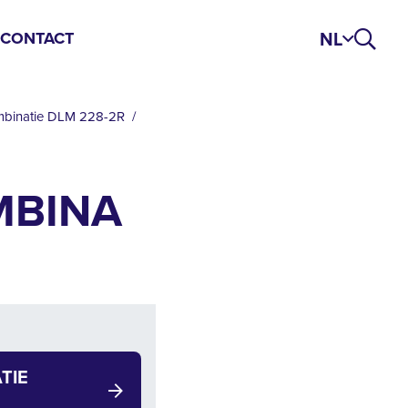
NL
S
CONTACT
mbinatie DLM 228-2R
MBINA
TIE