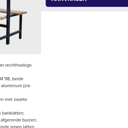
van rechthoekige
M 118, beide
 aluminium (zie
ten met zwarte
n banklatten;
 afgeronde buizen;
jmde iepen latten.