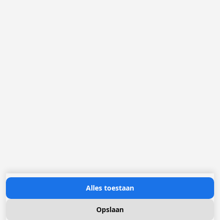
2321 Meer
België
Loggere Metaalwerken B.V.
Postbus 5000
4803 EA Breda
(+31) 076 52 40 830
info@loggere.com
K.V.K.: 32058181
BTW/TVA: NL004211741B01
Openingsuren:
maandag tot en met vrijdag: 08u30 - 17u00
Neem contact met ons op
Alles toestaan
Opslaan