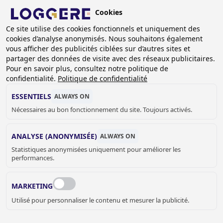
Aller
Cookies
au
BE (FR)
contenu
Ce site utilise des cookies fonctionnels et uniquement des
cookies d’analyse anonymisés. Nous souhaitons également
principal
vous afficher des publicités ciblées sur d’autres sites et
partager des données de visite avec des réseaux publicitaires.
CASIERS EN VERRE
Pour en savoir plus, consultez notre politique de
confidentialité.
Politique de confidentialité
FIL
ESSENTIELS
ALWAYS ON
Nécessaires au bon fonctionnement du site. Toujours activés.
D'ARIANE
Accueil
Casiers et armoires
Casiers en verre
ANALYSE (ANONYMISÉE)
ALWAYS ON
Statistiques anonymisées uniquement pour améliorer les
performances.
MARKETING
Utilisé pour personnaliser le contenu et mesurer la publicité.
CASIERS EN VERRE