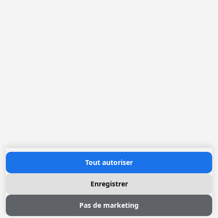
Loggere Metaalwerken N.V.
Europastraat 40
2321 Meer
(+32) 03 317 03 50
info@loggere.com
TVA: BE-0406.037.545
Heures d'ouverture
Lundi au Vendredi: 08h30 - 17h00
(notre salle d'exposition est à cet endroit)
Contactez nous
Tout autoriser
Enregistrer
Pas de marketing
© 2026 Loggere, Inc. All rights reserved