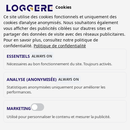
Aller
Cookies
au
BE (FR)
Ce site utilise des cookies fonctionnels et uniquement des
contenu
cookies d’analyse anonymisés. Nous souhaitons également
principal
vous afficher des publicités ciblées sur d’autres sites et
partager des données de visite avec des réseaux publicitaires.
Pour en savoir plus, consultez notre politique de
LAVE-MAINS HYGIÈNE
confidentialité.
Politique de confidentialité
ESSENTIELS
ALWAYS ON
Nécessaires au bon fonctionnement du site. Toujours activés.
FIL
D'ARIANE
Accueil
Sanitaire
Catering
Lave-mains hygiène
ANALYSE (ANONYMISÉE)
ALWAYS ON
Statistiques anonymisées uniquement pour améliorer les
Le lave main hygiène est le produit le plus important dans
performances.
une cuisine professionnelle, l’hygiène étant une donnée
incontournable et parfaitement réglementée. Loggere a
MARKETING
donc créé une gamme complète de lave mains à
Utilisé pour personnaliser le contenu et mesurer la publicité.
commande fémorale ou électronique ; avec cuve ronde ou
rectangulaire. Nous avons apporté un soin particulier à la