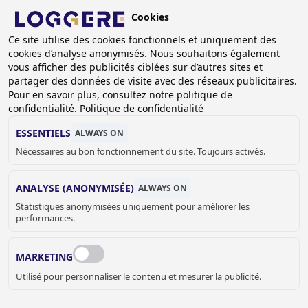
Aller
Cookies
au
BE (FR)
Ce site utilise des cookies fonctionnels et uniquement des
contenu
cookies d’analyse anonymisés. Nous souhaitons également
principal
vous afficher des publicités ciblées sur d’autres sites et
partager des données de visite avec des réseaux publicitaires.
Pour en savoir plus, consultez notre politique de
VASQUES À ENCASTRER
confidentialité.
Politique de confidentialité
ESSENTIELS
ALWAYS ON
Nécessaires au bon fonctionnement du site. Toujours activés.
FIL
D'ARIANE
Accueil
Sanitaire
Lavabos
Vasques à encastrer
ANALYSE (ANONYMISÉE)
ALWAYS ON
Statistiques anonymisées uniquement pour améliorer les
Les différents modèles de vasques à encastrer ont un
performances.
montage diffèrent. Elles peuvent être encastrées par le
dessus ou à poser par le dessous. Dans ce cas-là, la vasque
MARKETING
a un bord plat. Le plan peut être en granit, mélaminé,
Utilisé pour personnaliser le contenu et mesurer la publicité.
stratiﬁé compact…