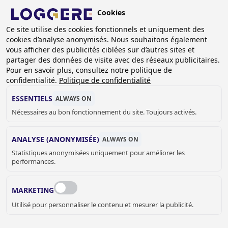
Aller
Cookies
au
BE
contenu
Ce site utilise des cookies fonctionnels et uniquement des
cookies d’analyse anonymisés. Nous souhaitons également
principal
FIL
vous afficher des publicités ciblées sur d’autres sites et
partager des données de visite avec des réseaux publicitaires.
D'ARIANE
Accueil
Sanitaire
Robinetterie
Pour en savoir plus, consultez notre politique de
Solutions anti-vandalisme
confidentialité.
Politique de confidentialité
Bouton-poussoir pneumatique Geberit (levier + poussoir)
ESSENTIELS
ALWAYS ON
BOUTON-POUSSOIR
Nécessaires au bon fonctionnement du site. Toujours activés.
PNEUMATIQUE GEBERIT
ANALYSE (ANONYMISÉE)
ALWAYS ON
Statistiques anonymisées uniquement pour améliorer les
(levier + poussoir)
performances.
960723
Add to cart
MARKETING
€ 210,00
Quantity
Utilisé pour personnaliser le contenu et mesurer la publicité.
DEMANDER UN DEVIS OU PLUS