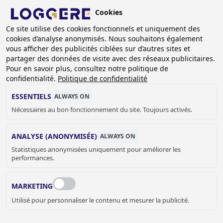
Aller
Cookies
au
BE (FR)
contenu
Ce site utilise des cookies fonctionnels et uniquement des
cookies d’analyse anonymisés. Nous souhaitons également
principal
vous afficher des publicités ciblées sur d’autres sites et
partager des données de visite avec des réseaux publicitaires.
Pour en savoir plus, consultez notre politique de
BÂTI-SUPPORTS &
confidentialité.
Politique de confidentialité
RESERVOIRS POUR ANTI-
ESSENTIELS
ALWAYS ON
Nécessaires au bon fonctionnement du site. Toujours activés.
VANDALISME
ANALYSE (ANONYMISÉE)
ALWAYS ON
FIL
Statistiques anonymisées uniquement pour améliorer les
performances.
D'ARIANE
Accueil
Sanitaire
Anti-vandalisme
Bâti-supports & reservoirs pour anti-vandalisme
MARKETING
Utilisé pour personnaliser le contenu et mesurer la publicité.
JELLE MEYVIS
Vente de sanitaires intérieurs