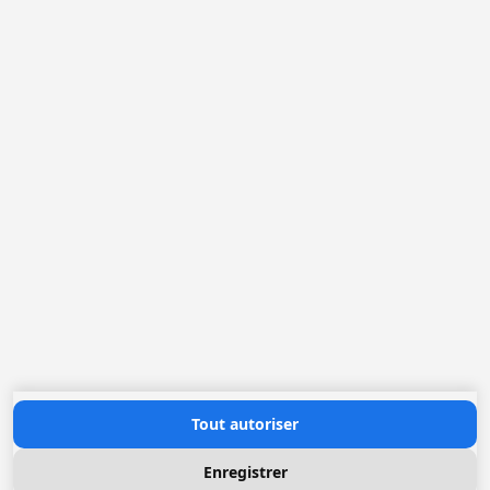
Belgique
France
Pays-Bas
Allemagne
Loggere Metaalwerken N.V.
Europastraat 40
2321 Meer
(+32) 03 317 03 50
info@loggere.com
TVA: BE-0406.037.545
Heures d'ouverture
Lundi au Vendredi: 08h30 - 17h00
(notre salle d'exposition est à cet endroit)
Contactez nous
Tout autoriser
Enregistrer