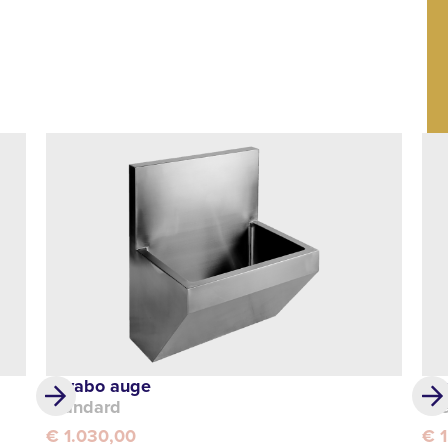
Lavabo auge
La
Standard
Cre
€ 1.030,00
€ 