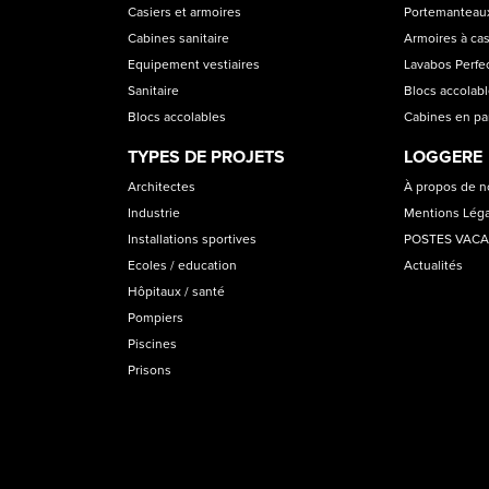
CATEGORIES
Casiers et armoires
Portemanteaux
Cabines sanitaire
Armoires à cas
Equipement vestiaires
Lavabos Perfec
Sanitaire
Blocs accolab
Blocs accolables
Cabines en p
TYPES DE PROJETS
LOGGERE
Architectes
À propos de 
Industrie
Mentions Lég
Installations sportives
POSTES VAC
Ecoles / education
Actualités
Hôpitaux / santé
Pompiers
Piscines
Prisons