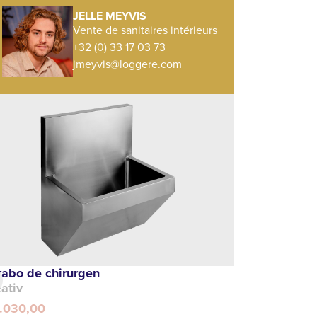
JELLE MEYVIS
Vente de sanitaires intérieurs
+32 (0) 33 17 03 73
jmeyvis@loggere.com
vabo de chirurgen
ativ
1.030,00