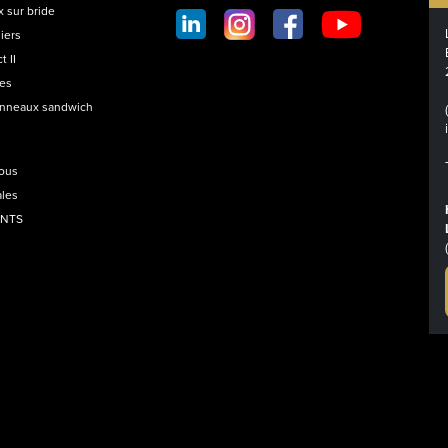
SOCIAL
 sur bride
FOOTER
iers
t II
les
anneaux sandwich
nous
ales
ANTS