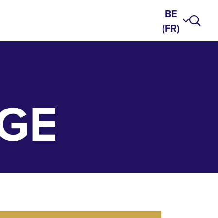
BE
(FR)
GE