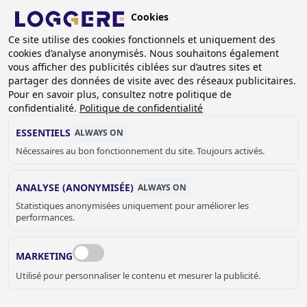
Aller
Cookies
au
BE (FR)
contenu
Ce site utilise des cookies fonctionnels et uniquement des
cookies d’analyse anonymisés. Nous souhaitons également
principal
FIL
vous afficher des publicités ciblées sur d’autres sites et
partager des données de visite avec des réseaux publicitaires.
D'ARIANE
Accueil
Branches
Police
Pour en savoir plus, consultez notre politique de
confidentialité.
Politique de confidentialité
POLICE
ESSENTIELS
ALWAYS ON
Nécessaires au bon fonctionnement du site. Toujours activés.
ANALYSE (ANONYMISÉE)
ALWAYS ON
Statistiques anonymisées uniquement pour améliorer les
OFFREZ À VOS AGENTS DE POLICE LE
performances.
MEILLEUR ÉQUIPEMENT AVEC NOS
PRODUITS PROFESSIONNELS ET
MARKETING
FONCTIONNELS POUR LES POSTES DE
POLICE.
Utilisé pour personnaliser le contenu et mesurer la publicité.
Chez Loggere, nous proposons des produits fiables pour la