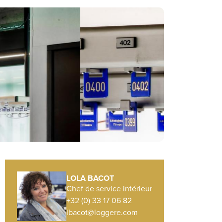
LOLA BACOT
Chef de service intérieur
+32 (0) 33 17 06 82
lbacot@loggere.com