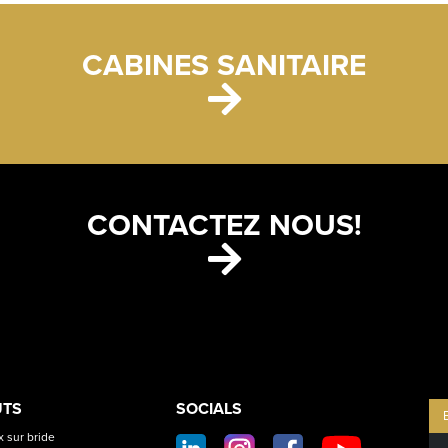
CABINES SANITAIRE
CONTACTEZ NOUS!
ETS
CONTACT
UTS
SOCIALS
SOCIAL
 sur bride