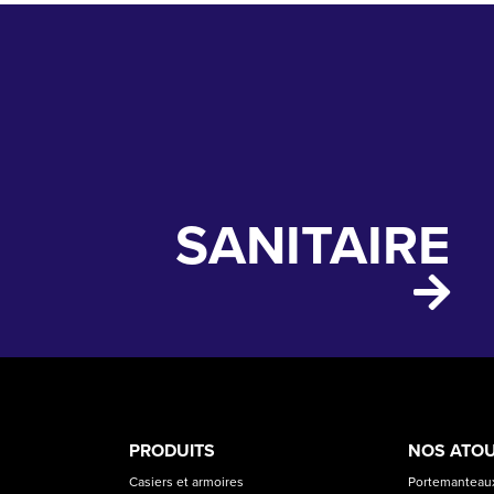
SANITAIRE
PRODUCT
ASS
PRODUITS
NOS ATO
CATEGORIES
Casiers et armoires
Portemanteaux