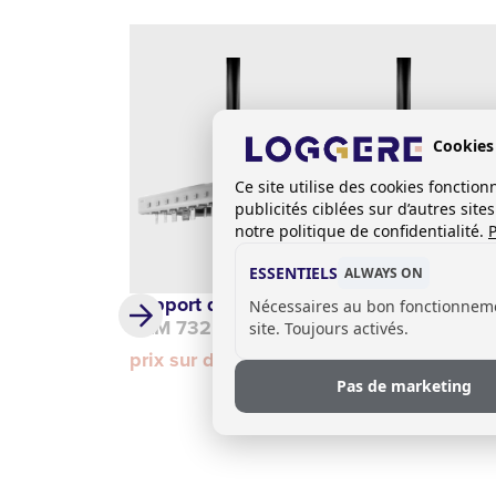
Cookies
Ce site utilise des cookies foncti
publicités ciblées sur d’autres sit
notre politique de confidentialité.
P
ESSENTIELS
ALWAYS ON
Support de plafond
Nécessaires au bon fonctionnem
DLM 732
site. Toujours activés.
prix sur demande
Pas de marketing