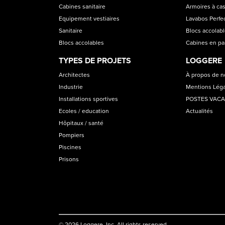
Cabines sanitaire
Armoires à cas
Equipement vestiaires
Lavabos Perfec
Sanitaire
Blocs accolab
Blocs accolables
Cabines en p
TYPES DE PROJETS
LOGGERE
Architectes
À propos de 
Industrie
Mentions Lég
Installations sportives
POSTES VAC
Ecoles / education
Actualités
Hôpitaux / santé
Pompiers
Piscines
Prisons
© 2026 Loggere, Inc. All rights reserved