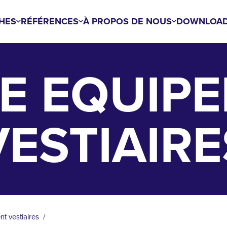
HES
RÉFÉRENCES
À PROPOS DE NOUS
DOWNLOA
E EQUIP
VESTIAIRE
t vestiaires