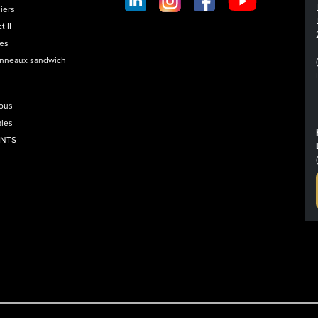
FOOTER
iers
t II
les
anneaux sandwich
nous
ales
ANTS