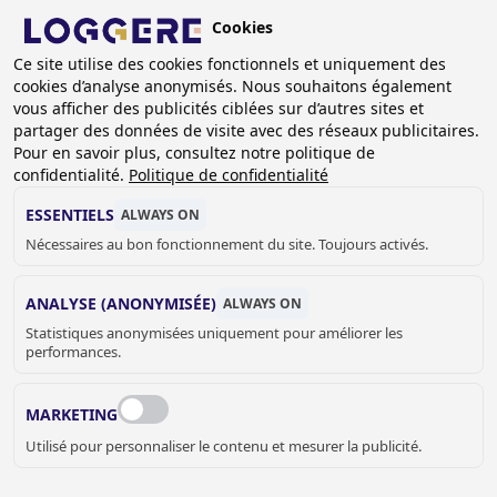
Aller
Cookies
au
BE (FR)
contenu
Ce site utilise des cookies fonctionnels et uniquement des
cookies d’analyse anonymisés. Nous souhaitons également
principal
FIL
vous afficher des publicités ciblées sur d’autres sites et
partager des données de visite avec des réseaux publicitaires.
D'ARIANE
Accueil
À propos de nous
Postes vacants
Pour en savoir plus, consultez notre politique de
confidentialité.
Politique de confidentialité
POSTES VACANTS
ESSENTIELS
ALWAYS ON
Nécessaires au bon fonctionnement du site. Toujours activés.
Si vous êtes à la recherche d'un stage ou d'un travail de
vacances, faites-le nous savoir !
ANALYSE (ANONYMISÉE)
ALWAYS ON
Statistiques anonymisées uniquement pour améliorer les
performances.
MARKETING
Utilisé pour personnaliser le contenu et mesurer la publicité.
SANITAIRE