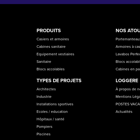
PRODUCT
ASS
PRODUITS
NOS ATO
CATEGORIES
Casiers et armoires
Portemanteaux
Cabines sanitaire
Armoires à cas
Equipement vestiaires
Lavabos Perfec
Sanitaire
Blocs accolab
Blocs accolables
Cabines en p
TYPES DE PROJETS
LOGGERE
Architectes
À propos de 
Industrie
Mentions Lég
Installations sportives
POSTES VAC
Ecoles / education
Actualités
Hôpitaux / santé
Pompiers
Piscines