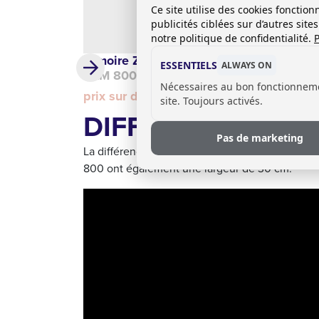
Ce site utilise des cookies foncti
publicités ciblées sur d’autres sit
notre politique de confidentialité.
P
Armoire Z
ESSENTIELS
ALWAYS ON
DLM 800/II
Nécessaires au bon fonctionnem
prix sur demande
site. Toujours activés.
DIFFÉRENCE ENTR
Pas de marketing
La différence réside dans la largeur : les cas
800 ont également une largeur de 30 cm.