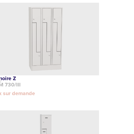
moire Z
M 730/III
ix sur demande