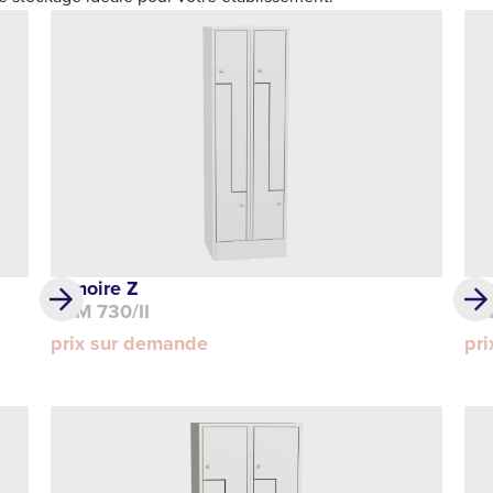
Armoire Z
Ar
DLM 730/II
DL
prix sur demande
pr