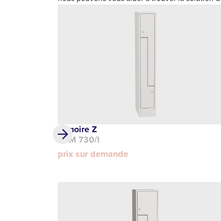
Armoire Z
DLM 730/I
prix sur demande