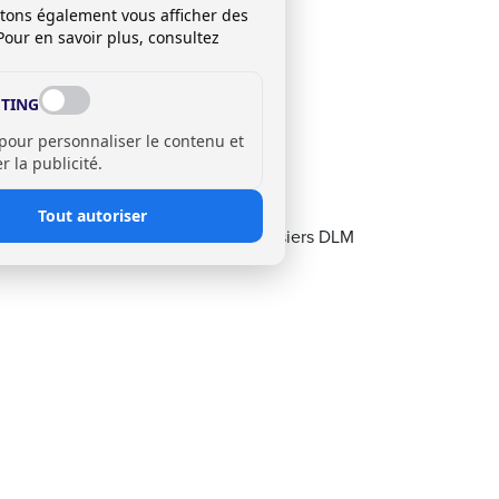
itons également vous afficher des
Pour en savoir plus, consultez
TING
 pour personnaliser le contenu et
 la publicité.
 ET DLM 740
Tout autoriser
 740 mesurent 40 cm de large. Les casiers DLM