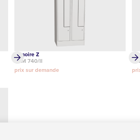
Armoire Z
Ar
DLM 740/II
DL
prix sur demande
pr