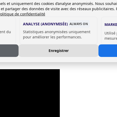
onnels et uniquement des cookies d’analyse anonymisés. Nous souha
es et partager des données de visite avec des réseaux publicitaires. 
olitique de confidentialité
ANALYSE (ANONYMISÉE)
ALWAYS ON
MARKE
ent du
Statistiques anonymisées uniquement
Utilisé
pour améliorer les performances.
mesurer
E LES CASIERS DLM 730
Enregistrer
iers DLM 730 mesurent 30 cm de large, tandis que les casiers DLM