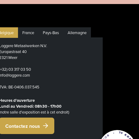
Belgique
France
Pays-Bas
Allemagne
Loggere Metaalwerken N.V.
Europastraat 40
2321 Meer
(+32) 03 317 03 50
info@loggere.com
TVA: BE-0406.037.545
Heures d'ouverture
Lundi au Vendredi: 08h30 - 17h00
(notre salle d'exposition est à cet endroit)
Contactez nous