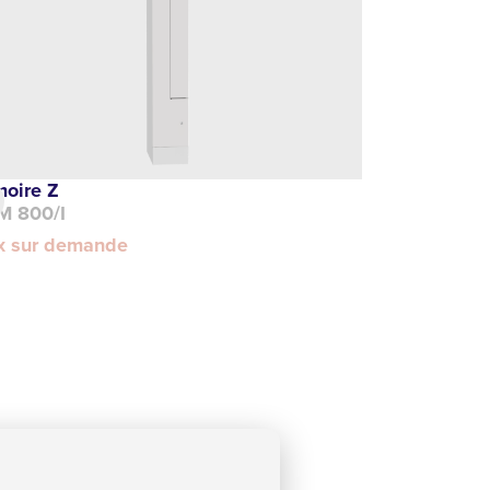
moire Z
M 800/I
ix sur demande