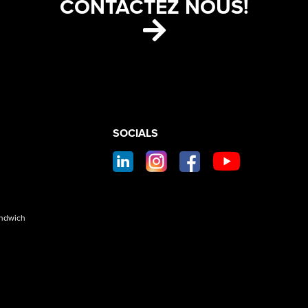
CONTACTEZ NOUS!
S
CONTACT
SOCIALS
SOCIAL
FOOTER
andwich