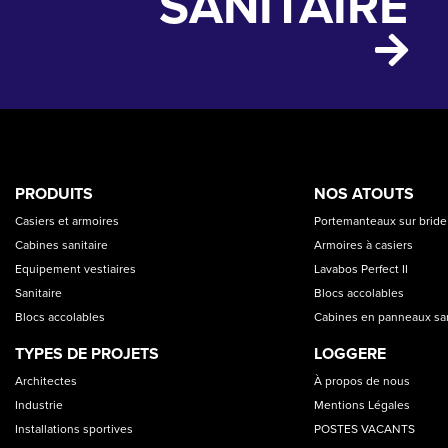
SANITAIRE
PRODUCT
ASSET
PRODUITS
NOS ATOUTS
CATEGORIES
Casiers et armoires
Portemanteaux sur bride
Cabines sanitaire
Armoires à casiers
Equipement vestiaires
Lavabos Perfect II
Sanitaire
Blocs accolables
Blocs accolables
Cabines en panneaux s
TYPES DE PROJETS
LOGGERE
Architectes
À propos de nous
Industrie
Mentions Légales
Installations sportives
POSTES VACANTS