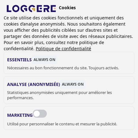
Aller
Cookies
au
BE (FR)
contenu
Ce site utilise des cookies fonctionnels et uniquement des
cookies d’analyse anonymisés. Nous souhaitons également
principal
FIL
vous afficher des publicités ciblées sur d’autres sites et
partager des données de visite avec des réseaux publicitaires.
D'ARIANE
Accueil
Sanitaire
PMR
Pour en savoir plus, consultez notre politique de
Accessoires pour personnes handicapées
Barre relevable
confidentialité.
Politique de confidentialité
BARRE RELEVABLE
ESSENTIELS
ALWAYS ON
Nécessaires au bon fonctionnement du site. Toujours activés.
880324L
ANALYSE (ANONYMISÉE)
ALWAYS ON
Dimensions:
Statistiques anonymisées uniquement pour améliorer les
performances.
€ 190,00
MARKETING
Utilisé pour personnaliser le contenu et mesurer la publicité.
DEMANDER UN DEVIS OU PLUS