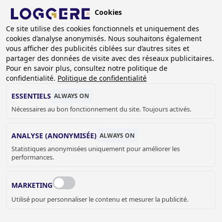
Aller
Cookies
au
BE (FR)
contenu
Ce site utilise des cookies fonctionnels et uniquement des
cookies d’analyse anonymisés. Nous souhaitons également
principal
FIL
vous afficher des publicités ciblées sur d’autres sites et
partager des données de visite avec des réseaux publicitaires.
D'ARIANE
Accueil
Sanitaire
PMR
Pour en savoir plus, consultez notre politique de
Accessoires pour personnes handicapées
confidentialité.
Politique de confidentialité
Barre coudée à 135° - court
ESSENTIELS
ALWAYS ON
BARRE COUDÉE À
Nécessaires au bon fonctionnement du site. Toujours activés.
135° - court
ANALYSE (ANONYMISÉE)
ALWAYS ON
880200
Statistiques anonymisées uniquement pour améliorer les
Add to cart
performances.
€ 64,00
Quantity
MARKETING
DEMANDER UN DEVIS OU PLUS
Utilisé pour personnaliser le contenu et mesurer la publicité.
D'INFORMATIONS