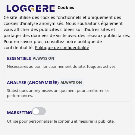
Aller
Cookies
au
BE (FR)
contenu
Ce site utilise des cookies fonctionnels et uniquement des
cookies d’analyse anonymisés. Nous souhaitons également
principal
FIL
vous afficher des publicités ciblées sur d’autres sites et
partager des données de visite avec des réseaux publicitaires.
D'ARIANE
Accueil
Sanitaire
PMR
Pour en savoir plus, consultez notre politique de
Accessoires pour personnes handicapées
confidentialité.
Politique de confidentialité
Barre de maintien Standard: 300mm longue
ESSENTIELS
ALWAYS ON
BARRE DE MAINTIEN
Nécessaires au bon fonctionnement du site. Toujours activés.
Standard: 300mm longue
ANALYSE (ANONYMISÉE)
ALWAYS ON
880300
Statistiques anonymisées uniquement pour améliorer les
Add to cart
performances.
€ 37,00
Quantity
MARKETING
DEMANDER UN DEVIS OU PLUS
Utilisé pour personnaliser le contenu et mesurer la publicité.
D'INFORMATIONS