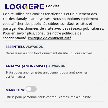
Aller
Cookies
au
BE (FR)
Ce site utilise des cookies fonctionnels et uniquement des
contenu
cookies d’analyse anonymisés. Nous souhaitons également
principal
FIL
vous afficher des publicités ciblées sur d’autres sites et
partager des données de visite avec des réseaux publicitaires.
D'ARIANE
Accueil
Sanitaire
Utilitaire
Utilitaire - Spéciaux
Pour en savoir plus, consultez notre politique de
Vidoir Easy
confidentialité.
Politique de confidentialité
VIDOIR
ESSENTIELS
ALWAYS ON
Nécessaires au bon fonctionnement du site. Toujours activés.
Easy
234300
ANALYSE (ANONYMISÉE)
ALWAYS ON
Add to cart
Statistiques anonymisées uniquement pour améliorer les
€ 998,00
Quantity
performances.
DEMANDER UN DEVIS OU PLUS
MARKETING
D'INFORMATIONS
Utilisé pour personnaliser le contenu et mesurer la publicité.