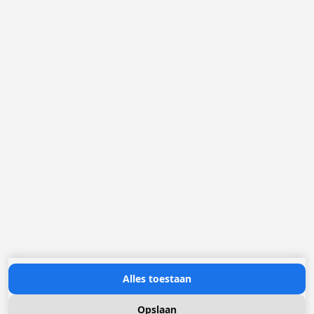
België
Nederland
Frankrijk
Duitsland
Loggere Metaalwerken N.V.
Europastraat 40
2321 Meer
(+32) 03 317 03 50
info@loggere.com
BTW/TVA: BE-0406.037.545
Openingsuren:
maandag tot en met vrijdag: 08u30 - 17u00
(onze showroom bevindt zich op deze locatie)
Neem contact met ons op
Alles toestaan
Opslaan