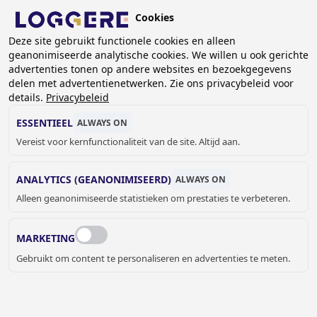
Overslaan
Cookies
en
BE (NL)
Deze site gebruikt functionele cookies en alleen
naar
geanonimiseerde analytische cookies. We willen u ook gerichte
de
KRUIMELPAD
advertenties tonen op andere websites en bezoekgegevens
inhoud
delen met advertentienetwerken. Zie ons privacybeleid voor
Home
Sanitair
Utiliteit
Utiliteit - Specials
gaan
details.
Privacybeleid
Fecaliënuitstortbak Easy
ESSENTIEEL
ALWAYS ON
FECALIËNUITSTORTBAK
Vereist voor kernfunctionaliteit van de site. Altijd aan.
Easy
ANALYTICS (GEANONIMISEERD)
ALWAYS ON
234300
Alleen geanonimiseerde statistieken om prestaties te verbeteren.
Add to cart
€ 998,00
Quantity
MARKETING
OFFERTE OF MEER INFORMATIE
Gebruikt om content te personaliseren en advertenties te meten.
AANVRAGEN