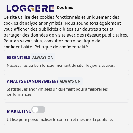
Aller
Cookies
au
BE (FR)
Ce site utilise des cookies fonctionnels et uniquement des
contenu
cookies d’analyse anonymisés. Nous souhaitons également
principal
FIL
vous afficher des publicités ciblées sur d’autres sites et
partager des données de visite avec des réseaux publicitaires.
D'ARIANE
Accueil
Sanitaire
Pièces detachées
Vidage
Pour en savoir plus, consultez notre politique de
Siphon Easy III blanc, 1¼ “- Ø 32mm
confidentialité.
Politique de confidentialité
SIPHON EASY III
ESSENTIELS
ALWAYS ON
Nécessaires au bon fonctionnement du site. Toujours activés.
blanc, 1¼ “- Ø 32mm
970349
ANALYSE (ANONYMISÉE)
ALWAYS ON
Add to cart
Statistiques anonymisées uniquement pour améliorer les
€ 17,00
Quantity
performances.
DEMANDER UN DEVIS OU PLUS
MARKETING
D'INFORMATIONS
Utilisé pour personnaliser le contenu et mesurer la publicité.