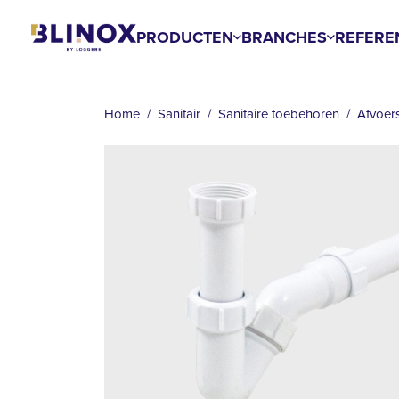
Overslaan
en
PRODUCTEN
BRANCHES
REFERE
naar
KRUIMELPAD
de
inhoud
Home
Sanitair
Sanitaire toebehoren
Afvoer
gaan