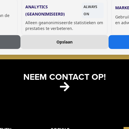
ANALYTICS
ALWAYS
MARKE
(GEANONIMISEERD)
ON
van de
Gebrui
Alleen geanonimiseerde statistieken om
en adv
GSM OPLAADLOCKERS
prestaties te verbeteren.
Opslaan
NEEM CONTACT OP!