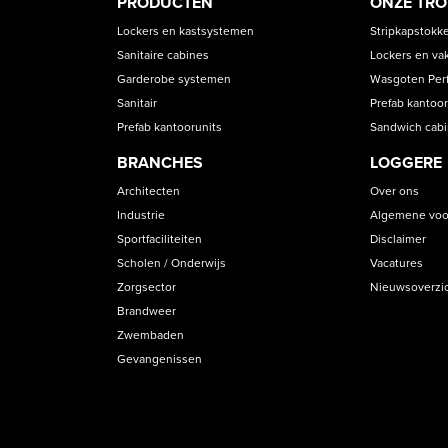
PRODUCT
ASS
PRODUCTEN
ONZE TR
CATEGORIES
Lockers en kastsystemen
Stripkapstokk
Sanitaire cabines
Lockers en va
Garderobe systemen
Wasgoten Perfe
Sanitair
Prefab kantoor
Prefab kantoorunits
Sandwich cab
BRANCHES
LOGGERE
Architecten
Over ons
Industrie
Algemene voo
Sportfaciliteiten
Disclaimer
Scholen / Onderwijs
Vacatures
Zorgsector
Nieuwsoverzi
Brandweer
Zwembaden
Gevangenissen