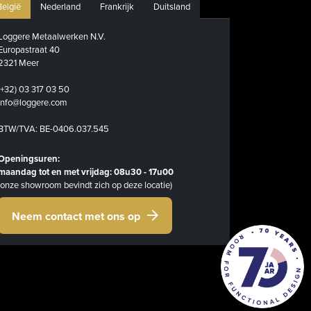
België
Nederland
Frankrijk
Duitsland
Loggere Metaalwerken N.V.
Europastraat 40
2321 Meer
(+32) 03 317 03 50
info@loggere.com
BTW/TVA: BE-0406.037.545
Openingsuren:
maandag tot en met vrijdag: 08u30 - 17u00
(onze showroom bevindt zich op deze locatie)
Neem contact met ons op