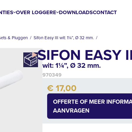
NTIES
OVER LOGGERE
DOWNLOADS
CONTACT
sets & Pluggen
Sifon Easy III wit: 1¼”, Ø 32 mm.
SIFON EASY II
wit: 1¼”, Ø 32 mm.
970349
Add to cart
€ 17,00
Quantity
OFFERTE OF MEER INFORMA
AANVRAGEN