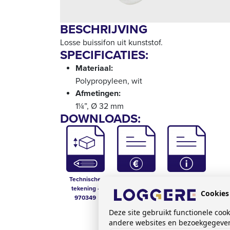
BESCHRIJVING
Losse buissifon uit kunststof.
SPECIFICATIES:
Materiaal:
Polypropyleen, wit
Afmetingen:
1¼”, Ø 32 mm
DOWNLOADS:
Technische
Prijslijst sanitair
Technische Fiche
tekening -
- 970349
Cookies
970349
Deze site gebruikt functionele coo
andere websites en bezoekgegevens