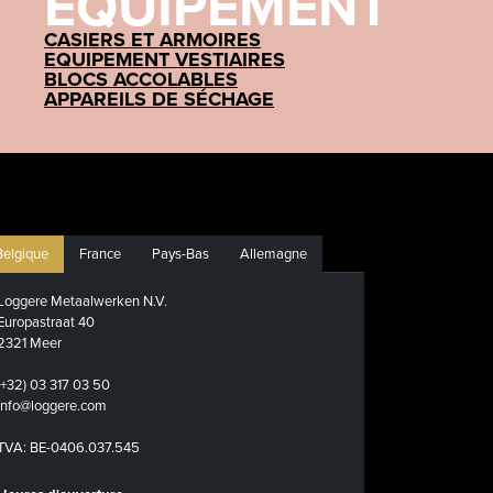
ÉQUIPEMENT
CASIERS ET ARMOIRES
EQUIPEMENT VESTIAIRES
BLOCS ACCOLABLES
APPAREILS DE SÉCHAGE
Belgique
France
Pays-Bas
Allemagne
Loggere Metaalwerken N.V.
Europastraat 40
2321 Meer
(+32) 03 317 03 50
info@loggere.com
TVA: BE-0406.037.545