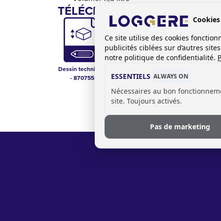
TÉLÉCHARGEMENTS:
Cookies
Ce site utilise des cookies foncti
publicités ciblées sur d’autres sit
notre politique de confidentialité.
P
Dessin technique
Liste de prix
ESSENTIELS
ALWAYS ON
- 870755
sanitaire FR-BE
Nécessaires au bon fonctionnem
site. Toujours activés.
Pas de marketing