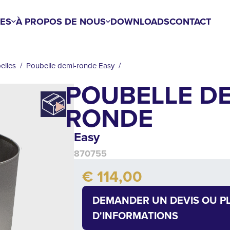
ES
À PROPOS DE NOUS
DOWNLOADS
CONTACT
elles
Poubelle demi-ronde Easy
POUBELLE DE
RONDE
Easy
870755
Add to cart
€ 114,00
Quantity
DEMANDER UN DEVIS OU P
D'INFORMATIONS