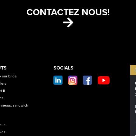
CONTACTEZ NOUS!
ETS
CONTACT
UTS
SOCIALS
SOCIAL
 sur bride
FOOTER
iers
t II
les
anneaux sandwich
nous
ales