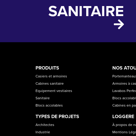
SANITAIRE
PRODUCT
ASS
PRODUITS
NOS ATO
CATEGORIES
Casiers et armoires
Portemanteaux
Cabines sanitaire
Armoires à cas
Equipement vestiaires
Lavabos Perfec
Sanitaire
Blocs accolab
Blocs accolables
Cabines en p
TYPES DE PROJETS
LOGGERE
Architectes
À propos de 
Industrie
Mentions Lég