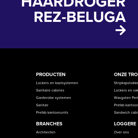
HAARDROGER
REZ-BELUGA
PRODUCT
ASS
PRODUCTEN
ONZE TR
CATEGORIES
Lockers en kastsystemen
Stripkapstokk
Sanitaire cabines
Lockers en va
Garderobe systemen
Wasgoten Perfe
Sanitair
Prefab kantoor
Prefab kantoorunits
Sandwich cab
BRANCHES
LOGGERE
Architecten
Over ons