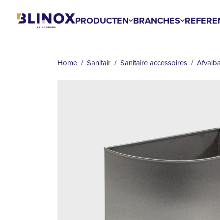
Overslaan
en
PRODUCTEN
BRANCHES
REFERE
naar
KRUIMELPAD
de
inhoud
Home
Sanitair
Sanitaire accessoires
Afvalb
gaan