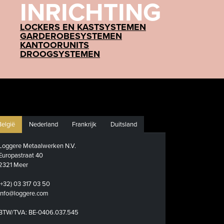
INRICHTING
LOCKERS EN KASTSYSTEMEN
GARDEROBESYSTEMEN
KANTOORUNITS
DROOGSYSTEMEN
België
Nederland
Frankrijk
Duitsland
Loggere Metaalwerken N.V.
Europastraat 40
2321 Meer
(+32) 03 317 03 50
info@loggere.com
BTW/TVA: BE-0406.037.545