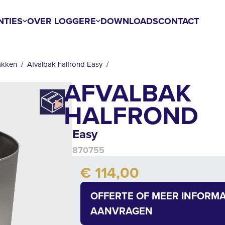
NTIES
OVER LOGGERE
DOWNLOADS
CONTACT
akken
Afvalbak halfrond Easy
AFVALBAK
HALFROND
Easy
870755
Add to cart
€ 114,00
Quantity
OFFERTE OF MEER INFORMA
AANVRAGEN