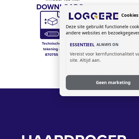
DOWNLOADS:
Cookies
Deze site gebruikt functionele coo
andere websites en bezoekgegevens
Technische
Prijslijst sanitair
Technische Fiche
ESSENTIEEL
ALWAYS ON
tekening -
- 870755
Vereist voor kernfunctionaliteit 
870755
site. Altijd aan.
Geen marketing