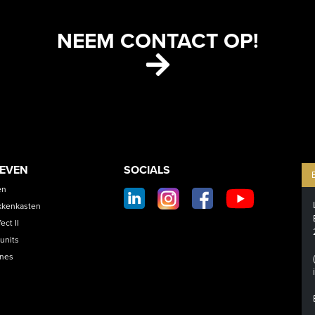
NEEM CONTACT OP!
ETS
CONTACT
OEVEN
SOCIALS
SOCIAL
en
FOOTER
kkenkasten
ct II
units
ines