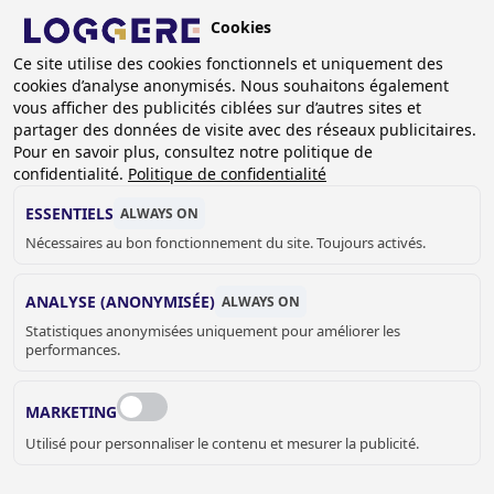
Aller
Cookies
au
BE (FR)
Ce site utilise des cookies fonctionnels et uniquement des
contenu
cookies d’analyse anonymisés. Nous souhaitons également
principal
FIL
vous afficher des publicités ciblées sur d’autres sites et
partager des données de visite avec des réseaux publicitaires.
D'ARIANE
Accueil
Sanitaire
Accessoires sanitaire
Pour en savoir plus, consultez notre politique de
Divers accessoires
Picto Millinox classic: Homme
confidentialité.
Politique de confidentialité
PICTO
ESSENTIELS
ALWAYS ON
Nécessaires au bon fonctionnement du site. Toujours activés.
Millinox classic: Homme
888047
ANALYSE (ANONYMISÉE)
ALWAYS ON
Add to cart
Statistiques anonymisées uniquement pour améliorer les
€ 36,00
Quantity
performances.
DEMANDER UN DEVIS OU PLUS
MARKETING
D'INFORMATIONS
Utilisé pour personnaliser le contenu et mesurer la publicité.