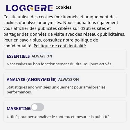
Aller
Cookies
au
FR
contenu
Ce site utilise des cookies fonctionnels et uniquement des
cookies d’analyse anonymisés. Nous souhaitons également
principal
FIL
vous afficher des publicités ciblées sur d’autres sites et
partager des données de visite avec des réseaux publicitaires.
D'ARIANE
Accueil
Sanitaire
Accessoires sanitaire
Pour en savoir plus, consultez notre politique de
Divers accessoires
Picto Millinox classic: Homme
confidentialité.
Politique de confidentialité
PICTO
ESSENTIELS
ALWAYS ON
Nécessaires au bon fonctionnement du site. Toujours activés.
Millinox classic: Homme
888047
ANALYSE (ANONYMISÉE)
ALWAYS ON
Add to cart
Statistiques anonymisées uniquement pour améliorer les
Prix sur demande
Quantity
performances.
DEMANDER UN DEVIS OU PLUS
MARKETING
D'INFORMATIONS
Utilisé pour personnaliser le contenu et mesurer la publicité.