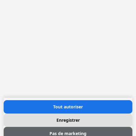
Loggere Metaalwerken N.V.
Europastraat 40
2321 Meer
(+32) 03 317 03 50
info@loggere.com
TVA: BE-0406.037.545
Heures d'ouverture
Lundi au Vendredi: 08h30 - 17h00
(notre salle d'exposition est à cet endroit)
Contactez nous
Tout autoriser
Enregistrer
Pas de marketing
© 2026 Loggere, Inc. All rights reserved