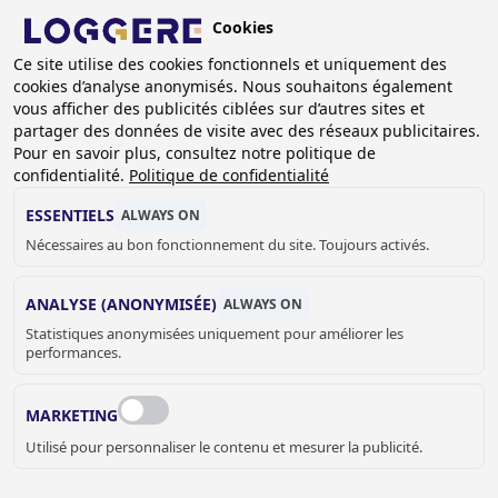
Aller
Cookies
au
BE (FR)
contenu
Ce site utilise des cookies fonctionnels et uniquement des
cookies d’analyse anonymisés. Nous souhaitons également
principal
FIL
vous afficher des publicités ciblées sur d’autres sites et
partager des données de visite avec des réseaux publicitaires.
D'ARIANE
Accueil
Sanitaire
PMR
Pour en savoir plus, consultez notre politique de
Accessoires pour personnes handicapées
confidentialité.
Politique de confidentialité
Miroir spécial PMR Easy IV
ESSENTIELS
ALWAYS ON
MIROIR SPÉCIAL PMR
Nécessaires au bon fonctionnement du site. Toujours activés.
Easy IV
ANALYSE (ANONYMISÉE)
ALWAYS ON
840206
Statistiques anonymisées uniquement pour améliorer les
performances.
Longueur du miroir:
MARKETING
Utilisé pour personnaliser le contenu et mesurer la publicité.
€ 368,00