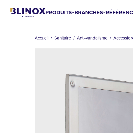
Aller
au
PRODUITS
BRANCHES
RÉFÉRENC
contenu
FIL
principal
D'ARIANE
Accueil
Sanitaire
Anti-vandalisme
Accessior