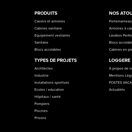
PRODUCT
ASS
PRODUITS
NOS ATO
CATEGORIES
Casiers et armoires
Portemanteaux
Cabines sanitaire
Armoires à cas
Equipement vestiaires
Lavabos Perfec
Sanitaire
Blocs accolab
Blocs accolables
Cabines en p
TYPES DE PROJETS
LOGGERE
Architectes
À propos de 
Industrie
Mentions Lég
Installations sportives
POSTES VAC
Ecoles / education
Actualités
Hôpitaux / santé
Pompiers
Piscines
Prisons