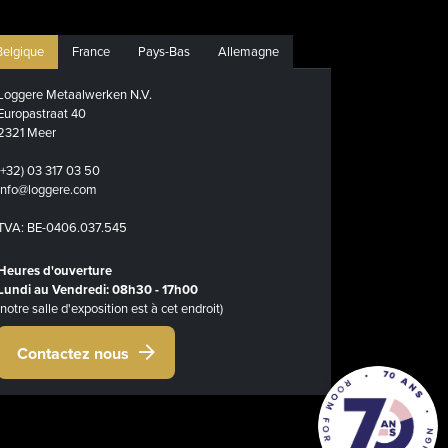
Belgique
France
Pays-Bas
Allemagne
Loggere Metaalwerken N.V.
Europastraat 40
2321 Meer
(+32) 03 317 03 50
info@loggere.com
TVA: BE-0406.037.545
Heures d'ouverture
Lundi au Vendredi: 08h30 - 17h00
(notre salle d'exposition est à cet endroit)
Contactez nous