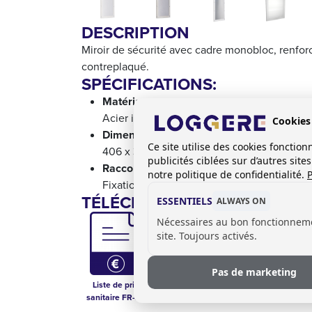
DESCRIPTION
Miroir de sécurité avec cadre monobloc, renfor
contreplaqué.
SPÉCIFICATIONS:
Matériau:
Acier inox, AISI 304, finition cadre: brossée
Cookies
Dimensions:
Ce site utilise des cookies foncti
406 x 305 mm
publicités ciblées sur d’autres sit
Raccordement:
notre politique de confidentialité.
P
Fixation par l'espace sanitaire
TÉLÉCHARGEMENTS:
ESSENTIELS
ALWAYS ON
Nécessaires au bon fonctionnem
site. Toujours activés.
Pas de marketing
Liste de prix
Technical
sanitaire FR-BE
Drawing - 873014