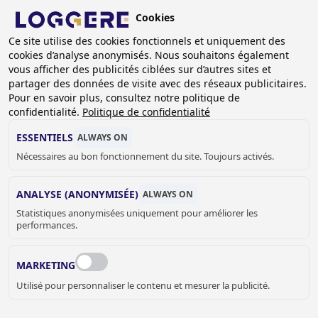
Aller
Cookies
au
BE (FR)
Ce site utilise des cookies fonctionnels et uniquement des
contenu
cookies d’analyse anonymisés. Nous souhaitons également
principal
FIL
vous afficher des publicités ciblées sur d’autres sites et
partager des données de visite avec des réseaux publicitaires.
D'ARIANE
Accueil
Sanitaire
Lavabos
Lavabos muraux
Pour en savoir plus, consultez notre politique de
Lavabo mural Urban I
confidentialité.
Politique de confidentialité
LAVABO MURAL
ESSENTIELS
ALWAYS ON
Nécessaires au bon fonctionnement du site. Toujours activés.
Urban I
130914
ANALYSE (ANONYMISÉE)
ALWAYS ON
Statistiques anonymisées uniquement pour améliorer les
Avec ou sans trou de robinet:
performances.
MARKETING
Utilisé pour personnaliser le contenu et mesurer la publicité.
€ 441,00