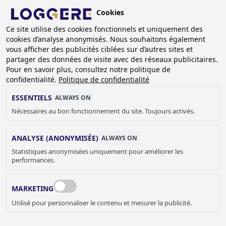
Aller
Cookies
au
BE (FR)
Ce site utilise des cookies fonctionnels et uniquement des
contenu
cookies d’analyse anonymisés. Nous souhaitons également
principal
FIL
vous afficher des publicités ciblées sur d’autres sites et
partager des données de visite avec des réseaux publicitaires.
D'ARIANE
Accueil
Sanitaire
Lavabos
Lavabos muraux
Pour en savoir plus, consultez notre politique de
Lavabo mural Easy III
confidentialité.
Politique de confidentialité
LAVABO MURAL
ESSENTIELS
ALWAYS ON
Nécessaires au bon fonctionnement du site. Toujours activés.
Easy III
134110A
ANALYSE (ANONYMISÉE)
ALWAYS ON
Statistiques anonymisées uniquement pour améliorer les
Avec ou sans trou de robinet:
performances.
MARKETING
Utilisé pour personnaliser le contenu et mesurer la publicité.
€ 172,00