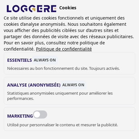
Aller
Cookies
au
BE (FR)
Ce site utilise des cookies fonctionnels et uniquement des
contenu
cookies d’analyse anonymisés. Nous souhaitons également
principal
FIL
vous afficher des publicités ciblées sur d’autres sites et
partager des données de visite avec des réseaux publicitaires.
D'ARIANE
Accueil
Sanitaire
Lavabos
Lavabos muraux
Pour en savoir plus, consultez notre politique de
Lavabo mural Exclusiv I
confidentialité.
Politique de confidentialité
LAVABO MURAL
ESSENTIELS
ALWAYS ON
Nécessaires au bon fonctionnement du site. Toujours activés.
Exclusiv I
133008
ANALYSE (ANONYMISÉE)
ALWAYS ON
Statistiques anonymisées uniquement pour améliorer les
Avec ou sans trou de robinet:
performances.
MARKETING
Utilisé pour personnaliser le contenu et mesurer la publicité.
€ 242,00