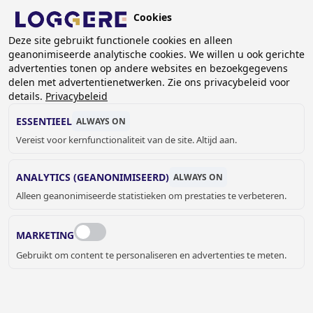
Overslaan
Cookies
en
BE (NL)
naar
Deze site gebruikt functionele cookies en alleen
geanonimiseerde analytische cookies. We willen u ook gerichte
de
KRUIMELPAD
advertenties tonen op andere websites en bezoekgegevens
inhoud
delen met advertentienetwerken. Zie ons privacybeleid voor
Home
Sanitair
Wastafels
Muurwastafels
gaan
details.
Privacybeleid
Wandwastafel Exclusiv I
ESSENTIEEL
ALWAYS ON
WANDWASTAFEL
Vereist voor kernfunctionaliteit van de site. Altijd aan.
Exclusiv I
ANALYTICS (GEANONIMISEERD)
ALWAYS ON
133008
Alleen geanonimiseerde statistieken om prestaties te verbeteren.
Met of zonder kraangat:
MARKETING
Gebruikt om content te personaliseren en advertenties te meten.
€ 242,00