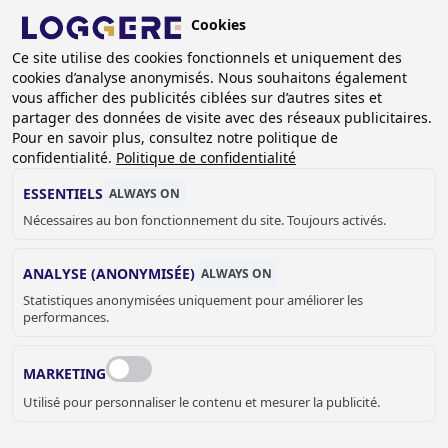
Aller
Cookies
au
BE (FR)
contenu
Ce site utilise des cookies fonctionnels et uniquement des
cookies d’analyse anonymisés. Nous souhaitons également
principal
FIL
vous afficher des publicités ciblées sur d’autres sites et
partager des données de visite avec des réseaux publicitaires.
D'ARIANE
Accueil
Sanitaire
Accessoires sanitaire
Pour en savoir plus, consultez notre politique de
Distributeurs de savon et parfum
Distributeurs de savon
confidentialité.
Politique de confidentialité
Distributeur de savon sur plan Easy: bec. 100mm, 1 liter
ESSENTIELS
ALWAYS ON
DISTRIBUTEUR DE
Nécessaires au bon fonctionnement du site. Toujours activés.
SAVON SUR PLAN
ANALYSE (ANONYMISÉE)
ALWAYS ON
Statistiques anonymisées uniquement pour améliorer les
Easy: bec. 100mm, 1 liter
performances.
840070
Add to cart
MARKETING
€ 76,00
Quantity
Utilisé pour personnaliser le contenu et mesurer la publicité.
DEMANDER UN DEVIS OU PLUS