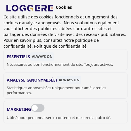
Aller
Cookies
au
FR
contenu
Ce site utilise des cookies fonctionnels et uniquement des
cookies d’analyse anonymisés. Nous souhaitons également
principal
FIL
vous afficher des publicités ciblées sur d’autres sites et
partager des données de visite avec des réseaux publicitaires.
D'ARIANE
Accueil
Sanitaire
Accessoires sanitaire
Pour en savoir plus, consultez notre politique de
Distributeurs de savon et parfum
Distributeurs de savon
confidentialité.
Politique de confidentialité
Distributeur de savon sur plan Easy: bec. 100mm, 1 liter
ESSENTIELS
ALWAYS ON
DISTRIBUTEUR DE
Nécessaires au bon fonctionnement du site. Toujours activés.
SAVON SUR PLAN
ANALYSE (ANONYMISÉE)
ALWAYS ON
Statistiques anonymisées uniquement pour améliorer les
Easy: bec. 100mm, 1 liter
performances.
840070
Add to cart
MARKETING
Prix sur demande
Quantity
Utilisé pour personnaliser le contenu et mesurer la publicité.
DEMANDER UN DEVIS OU PLUS