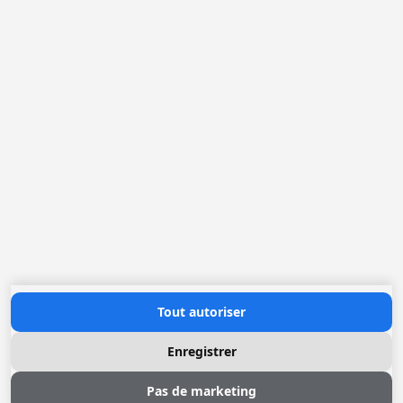
Loggere Metaalwerken N.V.
Europastraat 40
2321 Meer
(+32) 03 317 03 50
info@loggere.com
TVA: BE-0406.037.545
Heures d'ouverture
Lundi au Vendredi: 08h30 - 17h00
(notre salle d'exposition est à cet endroit)
Contactez nous
Tout autoriser
Enregistrer
Pas de marketing
© 2026 Loggere, Inc. All rights reserved