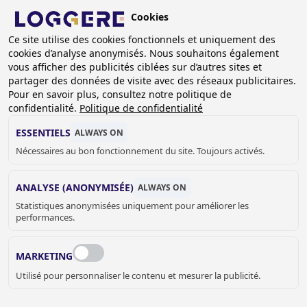
Aller
Cookies
au
BE (FR)
contenu
Ce site utilise des cookies fonctionnels et uniquement des
cookies d’analyse anonymisés. Nous souhaitons également
principal
FIL
vous afficher des publicités ciblées sur d’autres sites et
partager des données de visite avec des réseaux publicitaires.
D'ARIANE
Accueil
Sanitaire
WC et urinoirs
Cuvette à poser
Pour en savoir plus, consultez notre politique de
Cuvette à poser TYTON III
confidentialité.
Politique de confidentialité
CUVETTE À POSER
ESSENTIELS
ALWAYS ON
Nécessaires au bon fonctionnement du site. Toujours activés.
TYTON III
650871
ANALYSE (ANONYMISÉE)
ALWAYS ON
Add to cart
Statistiques anonymisées uniquement pour améliorer les
€ 1.171,00
Quantity
performances.
DEMANDER UN DEVIS OU PLUS
MARKETING
D'INFORMATIONS
Utilisé pour personnaliser le contenu et mesurer la publicité.