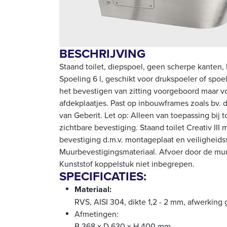
BESCHRIJVING
Staand toilet, diepspoel, geen scherpe kanten,
Spoeling 6 l, geschikt voor drukspoeler of spoel
het bevestigen van zitting voorgeboord maar v
afdekplaatjes. Past op inbouwframes zoals bv.
van Geberit. Let op: Alleen van toepassing bij t
zichtbare bevestiging. Staand toilet Creativ III 
bevestiging d.m.v. montageplaat en veiligheids
Muurbevestigingsmateriaal. Afvoer door de muur
Kunststof koppelstuk niet inbegrepen.
SPECIFICATIES:
Materiaal:
RVS, AISI 304, dikte 1,2 - 2 mm, afwerking 
Afmetingen:
B 368 x D 630 x H 400 mm