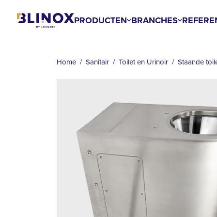
Overslaan
en
PRODUCTEN
BRANCHES
REFERE
naar
KRUIMELPAD
de
inhoud
Home
Sanitair
Toilet en Urinoir
Staande toil
gaan