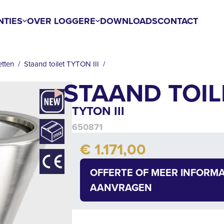
NTIES
OVER LOGGERE
DOWNLOADS
CONTACT
etten
Staand toilet TYTON III
STAAND TOIL
TYTON III
650871
Add to cart
€ 1.171,00
Quantity
OFFERTE OF MEER INFORMA
AANVRAGEN