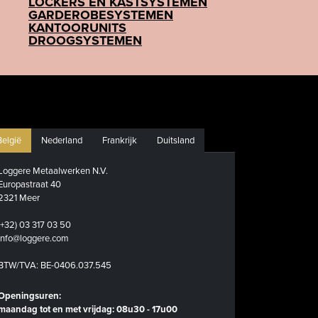
LOCKERS EN KASTSYSTEMEN
GARDEROBESYSTEMEN
KANTOORUNITS
DROOGSYSTEMEN
België
Nederland
Frankrijk
Duitsland
Loggere Metaalwerken N.V.
Europastraat 40
2321 Meer
(+32) 03 317 03 50
info@loggere.com
BTW/TVA: BE-0406.037.545
Openingsuren:
maandag tot en met vrijdag: 08u30 - 17u00