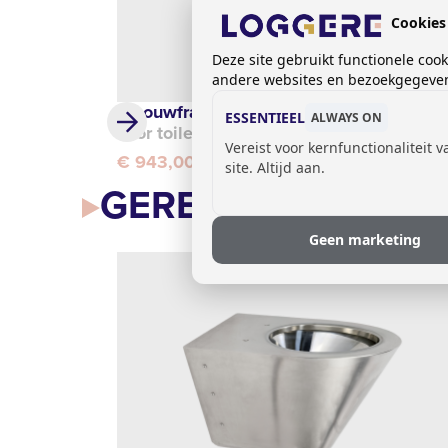
Cookies
Deze site gebruikt functionele coo
andere websites en bezoekgegevens
Inbouwframe Presto
ESSENTIEEL
ALWAYS ON
voor toiletten
Vereist voor kernfunctionaliteit 
€ 943,00
site. Altijd aan.
GERELATEERDE AR
Geen marketing