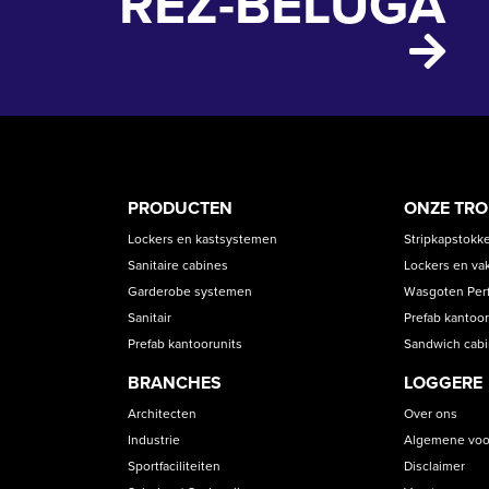
REZ-BELUGA
PRODUCT
ASS
PRODUCTEN
ONZE TR
CATEGORIES
Lockers en kastsystemen
Stripkapstokk
Sanitaire cabines
Lockers en va
Garderobe systemen
Wasgoten Perfe
Sanitair
Prefab kantoor
Prefab kantoorunits
Sandwich cab
BRANCHES
LOGGERE
Architecten
Over ons
Industrie
Algemene voo
Sportfaciliteiten
Disclaimer