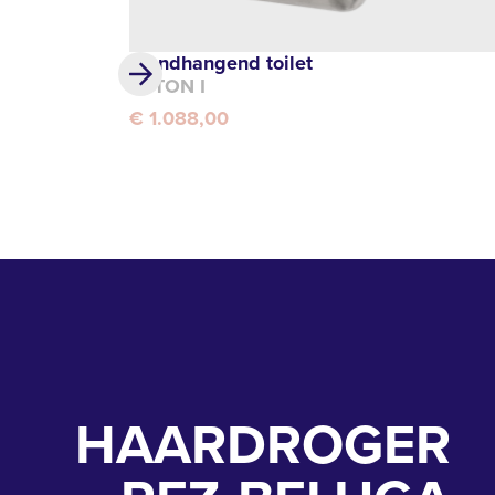
Wandhangend toilet
TYTON I
€ 1.088,00
HAARDROGER