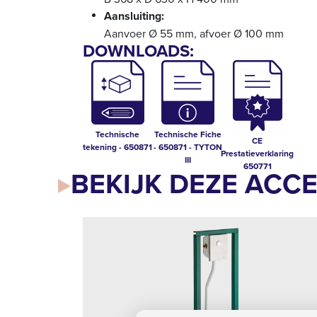
Aansluiting:
Aanvoer Ø 55 mm, afvoer Ø 100 mm
DOWNLOADS:
Technische
Technische Fiche
CE
tekening - 650871
- 650871 - TYTON
Prestatieverklaring
III
650771
BEKIJK DEZE ACC