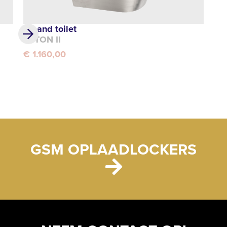
Staand toilet
TYTON II
€ 1.160,00
GSM OPLAADLOCKERS