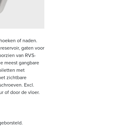
 hoeken of naden.
reservoir, gaten voor
oorzien van RVS-
 de meest gangbare
oiletten met
met zichtbare
schroeven. Excl.
 of door de vloer.
geborsteld.