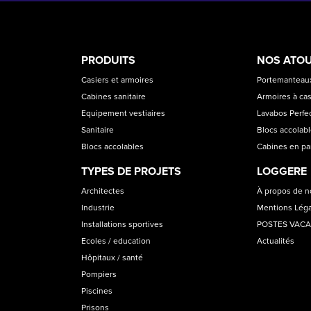
PRODUCT
ASS
PRODUITS
NOS ATO
CATEGORIES
Casiers et armoires
Portemanteaux
Cabines sanitaire
Armoires à cas
Equipement vestiaires
Lavabos Perfec
Sanitaire
Blocs accolab
Blocs accolables
Cabines en p
TYPES DE PROJETS
LOGGERE
Architectes
À propos de 
Industrie
Mentions Lég
Installations sportives
POSTES VAC
Ecoles / education
Actualités
Hôpitaux / santé
Pompiers
Piscines
Prisons