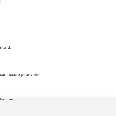
c
lafond.
 sur mesure pour votre
plancher.