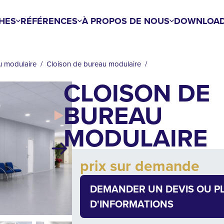
HES
RÉFÉRENCES
À PROPOS DE NOUS
DOWNLOA
u modulaire
Cloison de bureau modulaire
CLOISON DE
BUREAU
MODULAIRE
Suivant
Add to cart
prix sur demande
Quantity
DEMANDER UN DEVIS OU P
D'INFORMATIONS