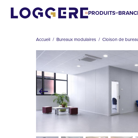
Aller
au
PRODUITS
BRANC
contenu
FIL
principal
D'ARIANE
Accueil
Bureaux modulaires
Cloison de burea
Précédent