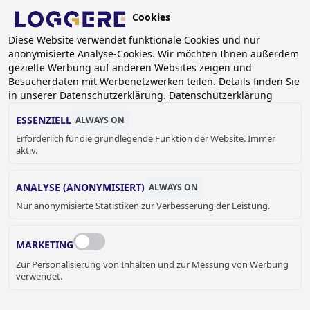
Skip
Cookies
to
DE
main
Diese Website verwendet funktionale Cookies und nur
anonymisierte Analyse-Cookies. Wir möchten Ihnen außerdem
content
BREADCRUMB
gezielte Werbung auf anderen Websites zeigen und
Besucherdaten mit Werbenetzwerken teilen. Details finden Sie
Home
Sanitär
Behindertengerechte Sanitärprodukte
in unserer Datenschutzerklärung.
Datenschutzerklärung
Zubehör für Behinderte
Haltegriff Standard: 300mm
ESSENZIELL
ALWAYS ON
HALTEGRIFF
Erforderlich für die grundlegende Funktion der Website. Immer
aktiv.
Standard: 300mm
880300
ANALYSE (ANONYMISIERT)
ALWAYS ON
Add to cart
Nur anonymisierte Statistiken zur Verbesserung der Leistung.
Preis auf Anfrage
Quantity
ANGEBOT ODER WEITERE
MARKETING
Zur Personalisierung von Inhalten und zur Messung von Werbung
INFORMATIONEN HIER
verwendet.