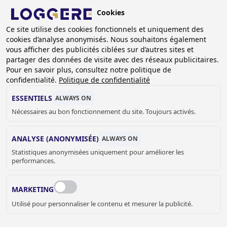
Aller
Cookies
au
BE (FR)
contenu
Ce site utilise des cookies fonctionnels et uniquement des
cookies d’analyse anonymisés. Nous souhaitons également
principal
FIL
vous afficher des publicités ciblées sur d’autres sites et
partager des données de visite avec des réseaux publicitaires.
D'ARIANE
Accueil
Casiers et armoires
Vestiaires porte Z
Pour en savoir plus, consultez notre politique de
Armoire Z DLM 730/III
confidentialité.
Politique de confidentialité
ARMOIRE Z
ESSENTIELS
ALWAYS ON
Nécessaires au bon fonctionnement du site. Toujours activés.
DLM 730/III
ANALYSE (ANONYMISÉE)
ALWAYS ON
Couleur d'armoire
Statistiques anonymisées uniquement pour améliorer les
performances.
RAL 7035 - Gris clair
MARKETING
Couleur de portes
Utilisé pour personnaliser le contenu et mesurer la publicité.
RAL 7035 - Gris clair