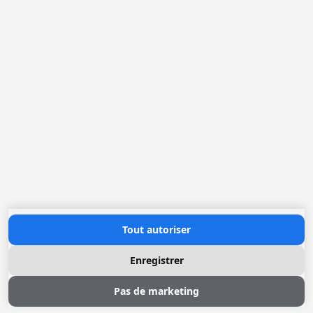
Loggere Metaalwerken N.V.
Europastraat 40
2321 Meer
(+32) 03 317 03 50
info@loggere.com
TVA: BE-0406.037.545
Heures d'ouverture
Lundi au Vendredi: 08h30 - 17h00
(notre salle d'exposition est à cet endroit)
Contactez nous
Tout autoriser
Enregistrer
Pas de marketing
© 2026 Loggere, Inc. All rights reserved