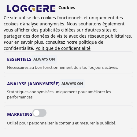
Aller
Cookies
au
BE (FR)
Ce site utilise des cookies fonctionnels et uniquement des
contenu
cookies d’analyse anonymisés. Nous souhaitons également
principal
FIL
vous afficher des publicités ciblées sur d’autres sites et
partager des données de visite avec des réseaux publicitaires.
D'ARIANE
Accueil
Casiers et armoires
Armoires à casiers
Pour en savoir plus, consultez notre politique de
Armoire vestiaires DLM 741/I
confidentialité.
Politique de confidentialité
ARMOIRE VESTIAIRES
ESSENTIELS
ALWAYS ON
Nécessaires au bon fonctionnement du site. Toujours activés.
DLM 741/I
ANALYSE (ANONYMISÉE)
ALWAYS ON
Couleur d'armoire
Statistiques anonymisées uniquement pour améliorer les
performances.
RAL 7035 - Gris clair
MARKETING
Couleur de portes
Utilisé pour personnaliser le contenu et mesurer la publicité.
RAL 7035 - Gris clair