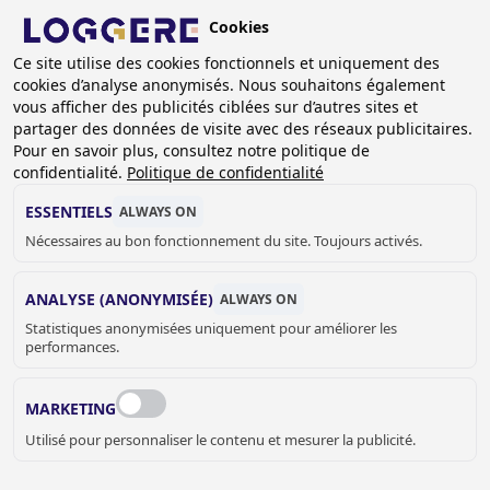
Aller
Cookies
au
BE (FR)
contenu
Ce site utilise des cookies fonctionnels et uniquement des
cookies d’analyse anonymisés. Nous souhaitons également
principal
vous afficher des publicités ciblées sur d’autres sites et
partager des données de visite avec des réseaux publicitaires.
Pour en savoir plus, consultez notre politique de
LAVABOS EASY PLUS
confidentialité.
Politique de confidentialité
ESSENTIELS
ALWAYS ON
Nécessaires au bon fonctionnement du site. Toujours activés.
FIL
D'ARIANE
Accueil
Sanitaire
Lavabo Rigole
Lavabos collectifs
ANALYSE (ANONYMISÉE)
ALWAYS ON
Lavabos Easy Plus
Statistiques anonymisées uniquement pour améliorer les
performances.
Le Loggere Lavabo Easy Plus est un évier mural haut de
gamme, conçu pour un usage intensif dans des
MARKETING
environnements professionnels tels que les ateliers, les
Utilisé pour personnaliser le contenu et mesurer la publicité.
laboratoires, les établissements hôteliers et les
établissements de santé. Grâce à l'utilisation d'acier