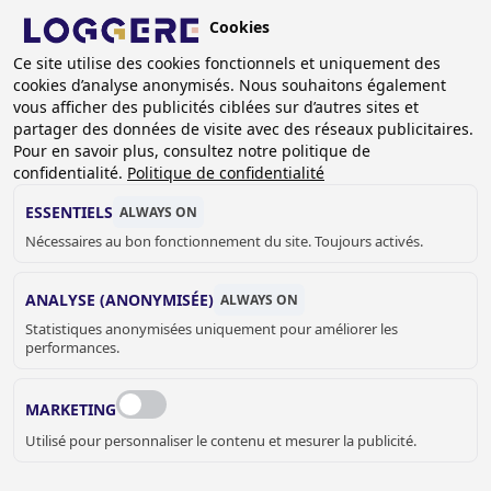
Aller
Cookies
au
BE (FR)
contenu
Ce site utilise des cookies fonctionnels et uniquement des
cookies d’analyse anonymisés. Nous souhaitons également
principal
FIL
vous afficher des publicités ciblées sur d’autres sites et
partager des données de visite avec des réseaux publicitaires.
D'ARIANE
Accueil
Références
Hôpital Atrium
Pour en savoir plus, consultez notre politique de
confidentialité.
Politique de confidentialité
HÔPITAL ATRIUM,
ESSENTIELS
ALWAYS ON
HEERLEN (NL)
Nécessaires au bon fonctionnement du site. Toujours activés.
ANALYSE (ANONYMISÉE)
ALWAYS ON
Statistiques anonymisées uniquement pour améliorer les
performances.
MARKETING
Utilisé pour personnaliser le contenu et mesurer la publicité.