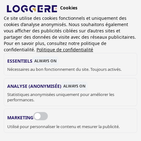
Aller
Cookies
au
BE (FR)
contenu
Ce site utilise des cookies fonctionnels et uniquement des
cookies d’analyse anonymisés. Nous souhaitons également
principal
FIL
vous afficher des publicités ciblées sur d’autres sites et
partager des données de visite avec des réseaux publicitaires.
D'ARIANE
Accueil
Références
Références équipement vestiaires
Pour en savoir plus, consultez notre politique de
Madese Boys
confidentialité.
Politique de confidentialité
MADESE BOYS, MADE
ESSENTIELS
ALWAYS ON
Nécessaires au bon fonctionnement du site. Toujours activés.
(NL)
ANALYSE (ANONYMISÉE)
ALWAYS ON
Statistiques anonymisées uniquement pour améliorer les
performances.
MARKETING
Utilisé pour personnaliser le contenu et mesurer la publicité.