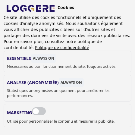
Aller
Cookies
au
BE (FR)
contenu
Ce site utilise des cookies fonctionnels et uniquement des
cookies d’analyse anonymisés. Nous souhaitons également
principal
FIL
vous afficher des publicités ciblées sur d’autres sites et
partager des données de visite avec des réseaux publicitaires.
D'ARIANE
Accueil
Références
Pour en savoir plus, consultez notre politique de
Références casiers vestiaires en stratifie massif
confidentialité.
Politique de confidentialité
Zwembad Stappegoor
ESSENTIELS
ALWAYS ON
ZWEMBAD STAPPEGOOR,
Nécessaires au bon fonctionnement du site. Toujours activés.
TILBURG (NL)
ANALYSE (ANONYMISÉE)
ALWAYS ON
Statistiques anonymisées uniquement pour améliorer les
performances.
MARKETING
Utilisé pour personnaliser le contenu et mesurer la publicité.